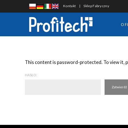
Kontakt
|
Sklep Fabryczny
O F
This content is password-protected. To view it, 
HASŁO: