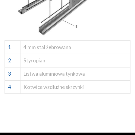
1
4 mm stal żebrowana
2
Styropian
3
Listwa aluminiowa tynkowa
4
Kotwice wzdłużne skrzynki