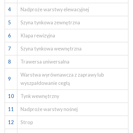
4
Nadproże warstwy elewacyjnej
5
Szyna tynkowa zewnętrzna
6
Klapa rewizyjna
7
Szyna tynkowa wewnętrzna
8
Trawersa uniwersalna
Warstwa wyrównawcza z zaprawy lub
9
wyszpałdowanie cegłą
10
Tynk wewnętrzny
11
Nadproże warstwy nośnej
12
Strop