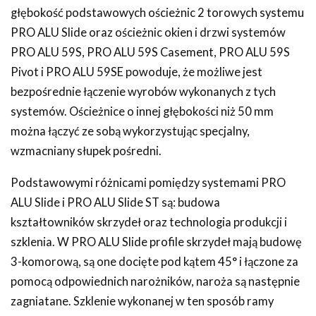
głębokość podstawowych ościeżnic 2 torowych systemu
PRO ALU Slide oraz ościeżnic okien i drzwi systemów
PRO ALU 59S, PRO ALU 59S Casement, PRO ALU 59S
Pivot i PRO ALU 59SE powoduje, że możliwe jest
bezpośrednie łączenie wyrobów wykonanych z tych
systemów. Ościeżnice o innej głębokości niż 50 mm
można łączyć ze sobą wykorzystując specjalny,
wzmacniany słupek pośredni.
Podstawowymi różnicami pomiędzy systemami PRO
ALU Slide i PRO ALU Slide ST są: budowa
kształtowników skrzydeł oraz technologia produkcji i
szklenia. W PRO ALU Slide profile skrzydeł mają budowę
3-komorową, są one docięte pod kątem 45° i łączone za
pomocą odpowiednich narożników, naroża są następnie
zagniatane. Szklenie wykonanej w ten sposób ramy