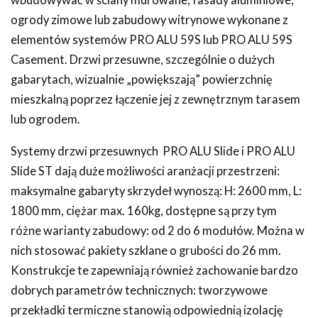
wbudowywać w ściany murowane, fasady aluminiowe,
ogrody zimowe lub zabudowy witrynowe wykonane z
elementów systemów PRO ALU 59S lub PRO ALU 59S
Casement. Drzwi przesuwne, szczególnie o dużych
gabarytach, wizualnie „powiększają” powierzchnię
mieszkalną poprzez łączenie jej z zewnętrznym tarasem
lub ogrodem.
Systemy drzwi przesuwnych PRO ALU Slide i PRO ALU
Slide ST dają duże możliwości aranżacji przestrzeni:
maksymalne gabaryty skrzydeł wynoszą: H: 2600 mm, L:
1800 mm, ciężar max. 160kg, dostępne są przy tym
różne warianty zabudowy: od 2 do 6 modułów. Można w
nich stosować pakiety szklane o grubości do 26 mm.
Konstrukcje te zapewniają również zachowanie bardzo
dobrych parametrów technicznych: tworzywowe
przekładki termiczne stanowią odpowiednią izolację