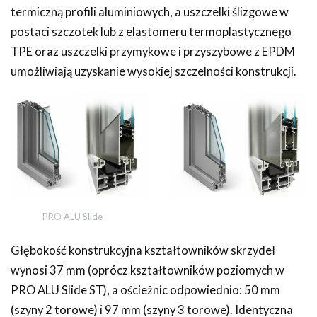
termiczną profili aluminiowych, a uszczelki ślizgowe w
postaci szczotek lub z elastomeru termoplastycznego
TPE oraz uszczelki przymykowe i przyszybowe z EPDM
umożliwiają uzyskanie wysokiej szczelności konstrukcji.
PRO ALU Slide
Głębokość konstrukcyjna kształtowników skrzydeł
wynosi 37 mm (oprócz kształtowników poziomych w
PRO ALU Slide ST), a ościeżnic odpowiednio: 50 mm
(szyny 2 torowe) i 97 mm (szyny 3 torowe). Identyczna