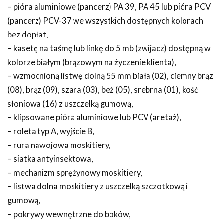
– pióra aluminiowe (pancerz) PA 39, PA 45 lub pióra PCV
(pancerz) PCV-37 we wszystkich dostępnych kolorach
bez dopłat,
– kasetę na taśmę lub linkę do 5 mb (zwijacz) dostępną w
kolorze białym (brązowym na życzenie klienta),
– wzmocnioną listwę dolną 55 mm biała (02), ciemny brąz
(08), brąz (09), szara (03), beż (05), srebrna (01), kość
słoniowa (16) z uszczelką gumową,
– klipsowane pióra aluminiowe lub PCV (aretaż),
– roleta typ A, wyjście B,
– rura nawojowa moskitiery,
– siatka antyinsektowa,
– mechanizm sprężynowy moskitiery,
– listwa dolna moskitiery z uszczelką szczotkową i
gumową,
– pokrywy wewnętrzne do boków,