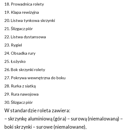
18. Prowadnica rolety
19. Klapa rewizyjna
20. Listwa tynkowa skrzynki
21. Ślizgacz piór
22. Listwa dystansowa
23. Rygiel
24. Obsadka rury
25. Łożysko
26. Bok skrzynki rolety
27. Pokrywa wewnętrzna do boku
28. Rurka z siatką
29. Rura nawojowa
30. Ślizgacz piór
W standardzie roleta zawiera:
– skrzynkę aluminiową (góra) – surową (niemalowaną) –
boki skrzynki – surowe (niemalowane),