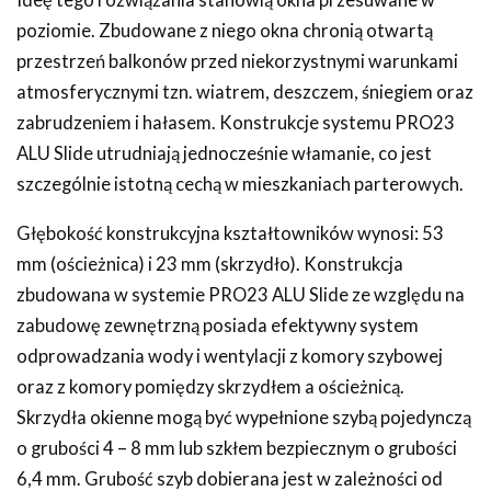
Ideę tego rozwiązania stanowią okna przesuwane w
poziomie. Zbudowane z niego okna chronią otwartą
przestrzeń balkonów przed niekorzystnymi warunkami
atmosferycznymi tzn. wiatrem, deszczem, śniegiem oraz
zabrudzeniem i hałasem. Konstrukcje systemu PRO23
ALU Slide utrudniają jednocześnie włamanie, co jest
szczególnie istotną cechą w mieszkaniach parterowych.
Głębokość konstrukcyjna kształtowników wynosi: 53
mm (ościeżnica) i 23 mm (skrzydło). Konstrukcja
zbudowana w systemie PRO23 ALU Slide ze względu na
zabudowę zewnętrzną posiada efektywny system
odprowadzania wody i wentylacji z komory szybowej
oraz z komory pomiędzy skrzydłem a ościeżnicą.
Skrzydła okienne mogą być wypełnione szybą pojedynczą
o grubości 4 – 8 mm lub szkłem bezpiecznym o grubości
6,4 mm. Grubość szyb dobierana jest w zależności od