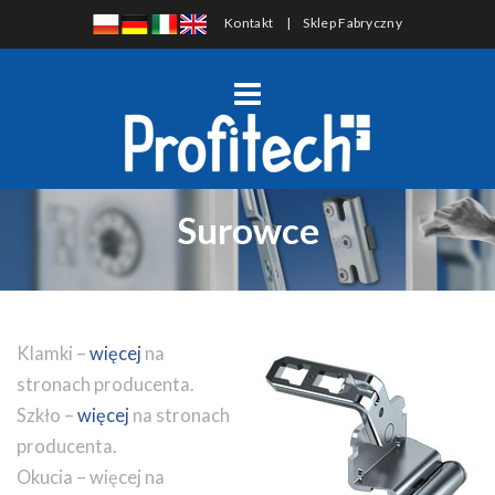
Kontakt
|
Sklep Fabryczny
Surowce
Klamki –
więcej
na
stronach producenta.
Szkło –
więcej
na stronach
producenta.
Okucia – więcej na