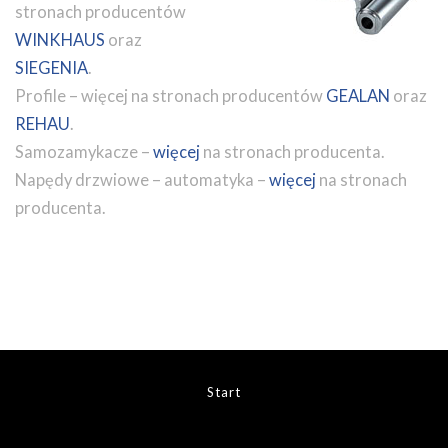
stronach producentów
WINKHAUS
oraz
SIEGENIA
.
Profile – więcej na stronach producentów
GEALAN
oraz
REHAU
.
Samozamykacze –
więcej
na stronach producenta.
Napędy drzwiowe – automatyka –
więcej
na stronach
producenta.
Start