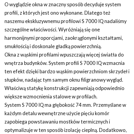
O wyglądzie okna w znaczny sposób decyduje system
profili, z których jest ono wykonane. Dlatego też
naszemu ekskluzywnemu profilowi S 7000 IQ nadaliśmy
szczególne właściwości. Wyróżniają się one
harmonijnymi proporcjami, zaokrąglonymi kształtami,
smukłością i doskonale gładką powierzchnią.
Okna z wąskimi profilami wpuszczają więcej światła do
wnętrza budynków. System profili S 7000 IQ wzmacnia
ten efekt dzięki bardzo wąskim powierzchniom skrzydeł i
słupków, nadając tym samym oknu filigranowy wygląd.
Właściwą statykę konstrukcji zapewniają odpowiednio
większe wzmocnienia stalowe w profilach.
System S 7000 IQ ma głębokość 74 mm. Przemyślane w
każdym detalu wewnętrzne użycie pięciu komór
zapobiega powstawaniu mostków termicznych i
optymalizuje w ten sposób izolację cieplną. Dodatkowo,