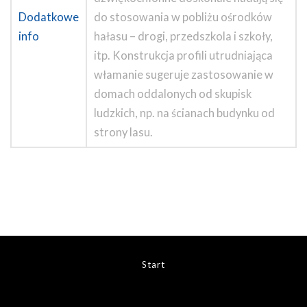
Dodatkowe
do stosowania w pobliżu ośrodków
info
hałasu – drogi, przedszkola i szkoły,
itp. Konstrukcja profili utrudniająca
włamanie sugeruje zastosowanie w
domach oddalonych od skupisk
ludzkich, np. na ścianach budynku od
strony lasu.
Start