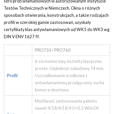
serii prób włamaniowych w autoryzowanym Instytucie
Testów Technicznych w Niemczech. Okna o różnych
sposobach otwierania, konstrukcjach, a także rodzajach
profili w szerokiej gamie zastosowań, uzyskały
certyfikaty klas antywłamaniowych od WK1 do WK3 wg
DIN V ENV 1627 ff.
PRO750 / PRO760
6-cio komorowy, kształty klasyczne,
proste. Głębokość zabudowy 74 mm.
Profil
Uszczelkowanie środkowe z
antywłamaniową przylgą ramy, sucha
komora okuciowa.
Możliwość zastosowania pakietu
nawet 4/18/4/18/4 U=0.5 W/m2K