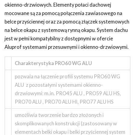
okienno-drzwiowych. Elementy połaci dachowej
mocowane są za pomocą połączenia zawiasowego na
belce przyściennej oraz za pomocą złączek systemowych
na belce okapu z systemową rynną okapu. System dachu
jest w pełni kompatybilny z dostępnymi w ofercie
Aluprof systemami przesuwnymi i okienno-drzwiowymi.
Charakterystyka PRO60 WG ALU
pozwala na łączenie profili systemu PRO60 WG
ALU z pozostałymi systemami okienno-
drzwiowymi: m.in. PRO45 ALU , PRO59 ALU HS,
PRO70 ALU , PRO70 ALU HI, PRO77 ALU HS
umożliwia tworzenie bardzo złożonych i
skomplikowanych konstrukcji (zastosowany w
elementach belki okapu i belki przyściennej system