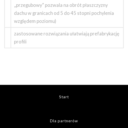
„przegubowy” pozwala na obrót płaszczyzny
dachu w granicach od 5 do 45 stopni pochylenia
względem poziomu)
zastosowane rozwiązania ułatwiają prefabrykację
profili
Start
Dla partnerów