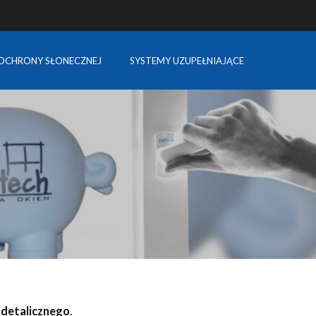
OCHRONY SŁONECZNEJ
SYSTEMY UZUPEŁNIAJĄCE
 detalicznego
.