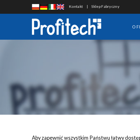
Kontakt
|
Sklep Fabryczny
O F
Aby zapewnić wszystkim Państwu łatwy dostęp