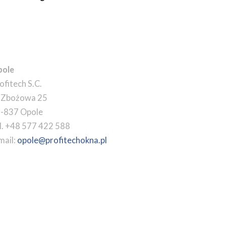
ole
ofitech S.C.
. Zbożowa 25
-837 Opole
l. +48 577 422 588
mail:
opole@profitechokna.pl