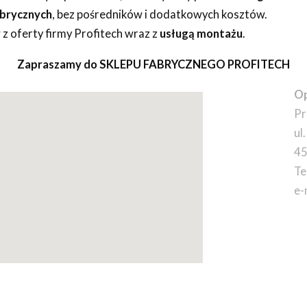
abrycznych
, bez pośredników i dodatkowych kosztów.
z oferty firmy Profitech wraz z
usługą montażu
.
Zapraszamy do SKLEPU FABRYCZNEGO PROFITECH
Op
Pr
ul
45
Te
e-