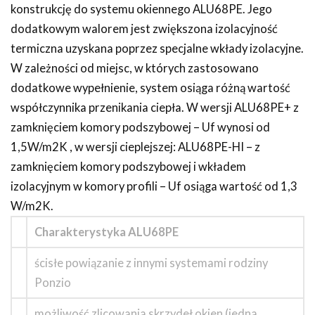
konstrukcję do systemu okiennego ALU68PE. Jego
dodatkowym walorem jest zwiększona izolacyjność
termiczna uzyskana poprzez specjalne wkłady izolacyjne.
W zależności od miejsc, w których zastosowano
dodatkowe wypełnienie, system osiąga różną wartość
współczynnika przenikania ciepła. W wersji ALU68PE+ z
zamknięciem komory podszybowej – Uf wynosi od
1,5W/m2K , w wersji cieplejszej: ALU68PE-HI – z
zamknięciem komory podszybowej i wkładem
izolacyjnym w komory profili – Uf osiąga wartość od 1,3
W/m2K.
Charakterystyka ALU68PE
ścisłe powiązanie z innymi systemami rodziny
Ponzio
możliwość zlicowania skrzydeł okien (jedna