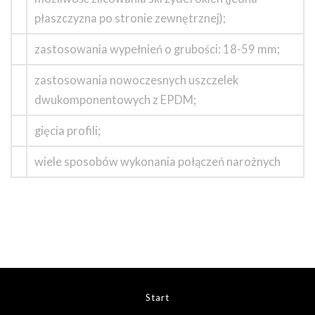
płaszczyzna po stronie zewnętrznej);
zastosowania wypełnień o grubości: 18-59 mm;
zastosowania nowoczesnych uszczelek
dwukomponentowych z EPDM;
gięcia profili;
wiele sposobów wykonania połączeń narożnych
Start