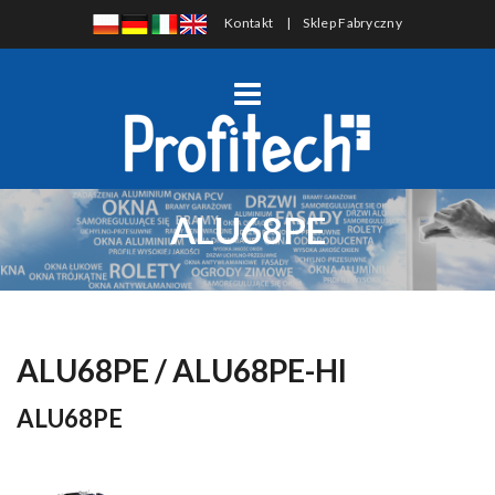
Kontakt
|
Sklep Fabryczny
ALU68PE
ALU68PE / ALU68PE-HI
ALU68PE