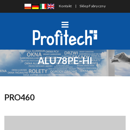
Kontakt
|
Sklep Fabryczny
ALU78PE-HI
PRO460