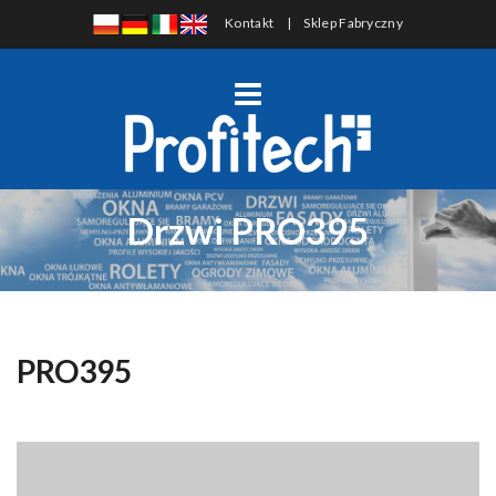
Kontakt
|
Sklep Fabryczny
Drzwi PRO395
PRO395