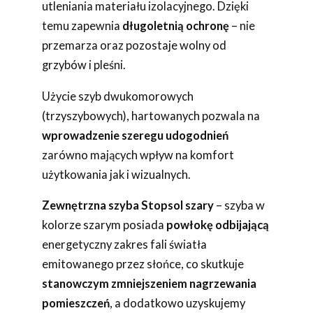
utleniania materiału izolacyjnego. Dzięki
temu zapewnia
długoletnią ochronę
– nie
przemarza oraz pozostaje wolny od
grzybów i pleśni.
Użycie szyb dwukomorowych
(trzyszybowych), hartowanych pozwala na
wprowadzenie szeregu udogodnień
zarówno mających wpływ na komfort
użytkowania jak i wizualnych.
Zewnętrzna szyba Stopsol szary
– szyba w
kolorze szarym posiada
powłokę odbijającą
energetyczny zakres fali światła
emitowanego przez słońce, co skutkuje
stanowczym zmniejszeniem nagrzewania
pomieszczeń
, a dodatkowo uzyskujemy