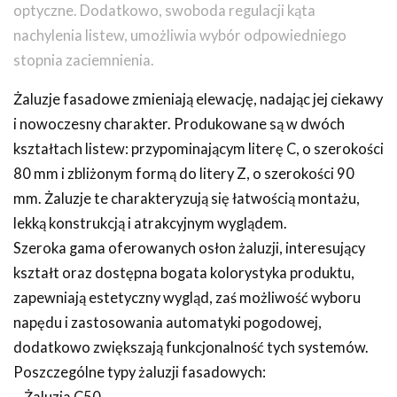
optyczne. Dodatkowo, swoboda regulacji kąta
nachylenia listew, umożliwia wybór odpowiedniego
stopnia zaciemnienia.
Żaluzje fasadowe zmieniają elewację, nadając jej ciekawy
i nowoczesny charakter. Produkowane są w dwóch
kształtach listew: przypominającym literę C, o szerokości
80 mm i zbliżonym formą do litery Z, o szerokości 90
mm. Żaluzje te charakteryzują się łatwością montażu,
lekką konstrukcją i atrakcyjnym wyglądem.
Szeroka gama oferowanych osłon żaluzji, interesujący
kształt oraz dostępna bogata kolorystyka produktu,
zapewniają estetyczny wygląd, zaś możliwość wyboru
napędu i zastosowania automatyki pogodowej,
dodatkowo zwiększają funkcjonalność tych systemów.
Poszczególne typy żaluzji fasadowych: