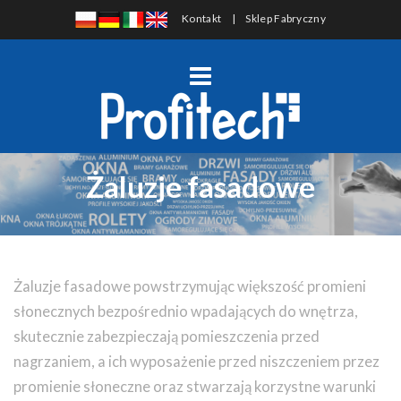
Kontakt
|
Sklep Fabryczny
Żaluzje fasadowe
Żaluzje fasadowe powstrzymując większość promieni
słonecznych bezpośrednio wpadających do wnętrza,
skutecznie zabezpieczają pomieszczenia przed
nagrzaniem, a ich wyposażenie przed niszczeniem przez
promienie słoneczne oraz stwarzają korzystne warunki